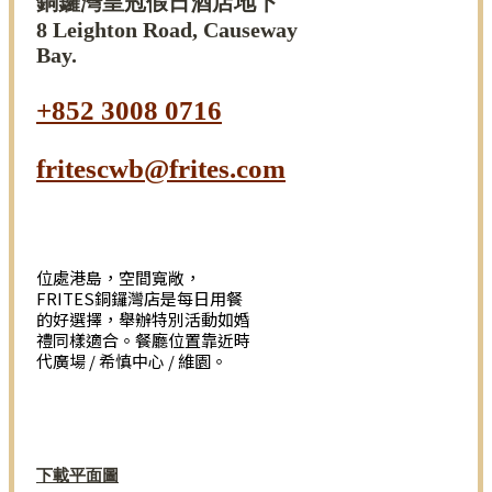
銅鑼灣皇冠假日酒店地下
8 Leighton Road, Causeway
Bay.
+852 3008 0716
fritescwb@frites.com
位處港島，空間寬敞，
FRITES銅鑼灣店是每日用餐
的好選擇，舉辦特別活動如婚
禮同樣適合。餐廳位置
靠近時
代廣場 / 希慎中心 / 維園。
下載平面圖