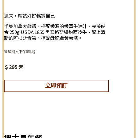
週末，應該好好犒賞自己
半隻加拿大龍蝦、搭配香濃的香草牛油汁、完美結
合 250g USDA 1855 黑安格斯紐約西冷牛、配上清
新的阿根廷青醬、搭配酥脆金黃薯條。
逢星期六下午5點起
＄295 起
立即預訂
週末早午餐