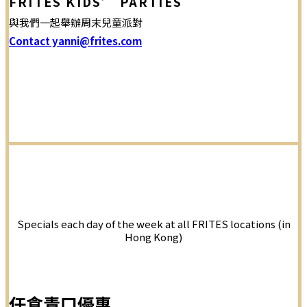
FRITES KIDS’ PARTIES
與我們一起舉辦周末兒童派對
Contact yanni@frites.com
Specials each day of the week at all FRITES locations (in
Hong Kong)
任食青口優惠