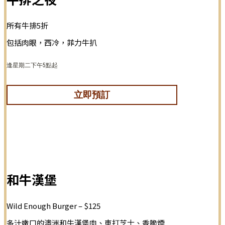
所有牛排5折
包括肉眼，西冷，菲力牛扒
逢星期二下午5點起
立即預訂
和牛漢堡
Wild Enough Burger – $125
多汁嫩口的澳洲和牛漢堡肉、車打芝士、香脆煙