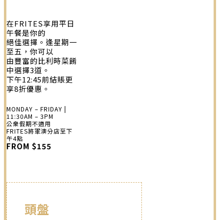
在FRITES享用平日
午餐是你的
絕佳選擇。逢星期一
至五，你可以
由豐富的比利時菜餚
中選擇3道。
下午12:45前結賬更
享8折優惠。
MONDAY – FRIDAY |
11:30AM – 3PM
公衆假期不適用
FRITES將軍澳分店至下
午4點
FROM $155
頭盤