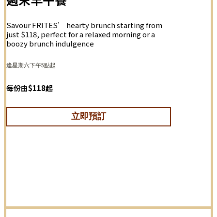
Savour FRITES’ hearty brunch starting from
just $118, perfect for a relaxed morning or a
boozy brunch indulgence
逢星期六下午5點起
每份由$118起
立即預訂