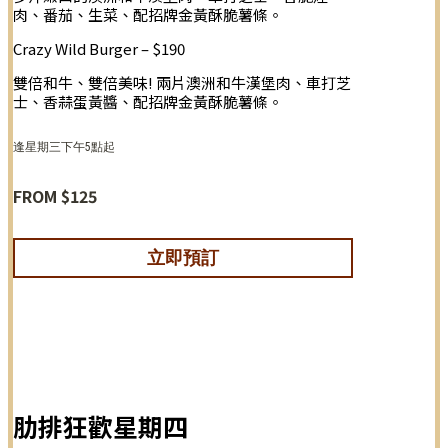
肉、番茄、生菜、配招牌金黃酥脆薯條。
Crazy Wild Burger – $190
雙倍和牛、雙倍美味! 兩片澳洲和牛漢堡肉、車打芝
士、香蒜蛋黃醬、配招牌金黃酥脆薯條。
逢星期三下午5點起
FROM $125
立即預訂
肋排狂歡星期四