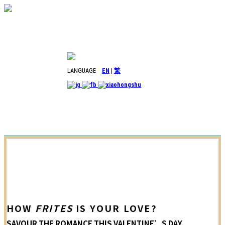
LANGUAGE
EN
|
繁
HOW
FRITES
IS YOUR LOVE?
SAVOUR THE ROMANCE THIS VALENTINE’S DAY