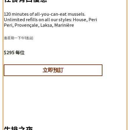
120 minutes of all-you-can-eat mussels.
Unlimited refills on all our styles: House, Peri
Peri, Provençale, Laksa, Marinière
逢星期一下午5點起
$295 每位
立即預訂
牛排之夜