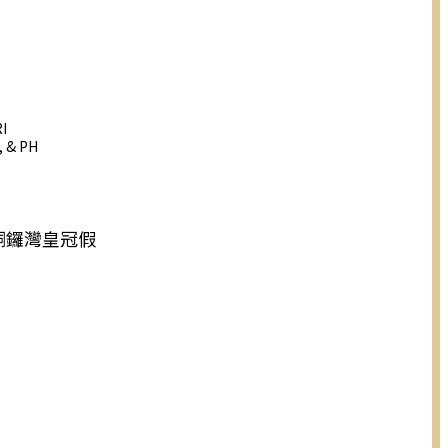
I
, & PH
銅鑼灣皇冠假