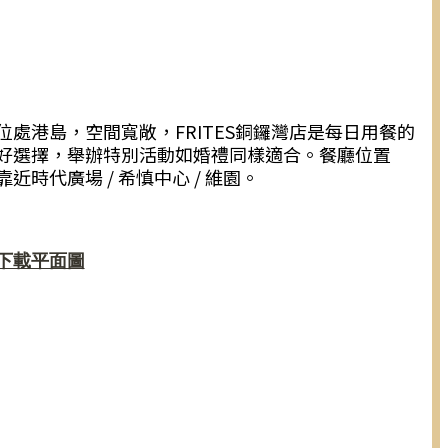
位處港島，空間寬敞，FRITES銅鑼灣店是每日用餐的
好選擇，舉辦特別活動如婚禮同樣適合。餐廳位置
靠近時代廣場 / 希慎中心 / 維園。
下載平面圖