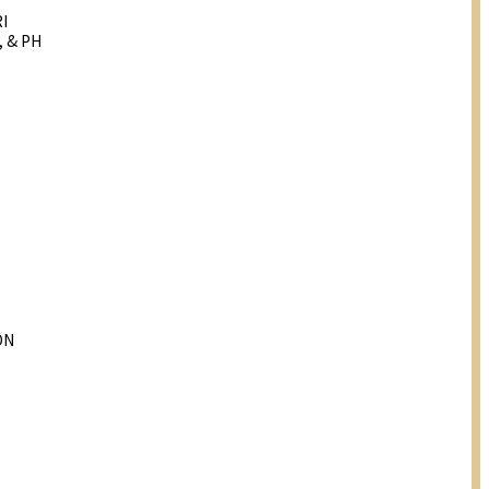
I
, & PH
ON
T